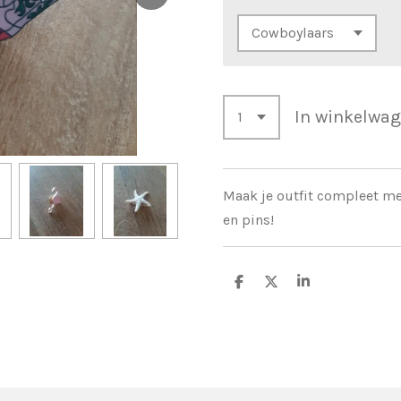
In winkelwa
Maak je outfit compleet m
en pins!
D
D
S
e
e
h
l
e
a
e
l
r
n
e