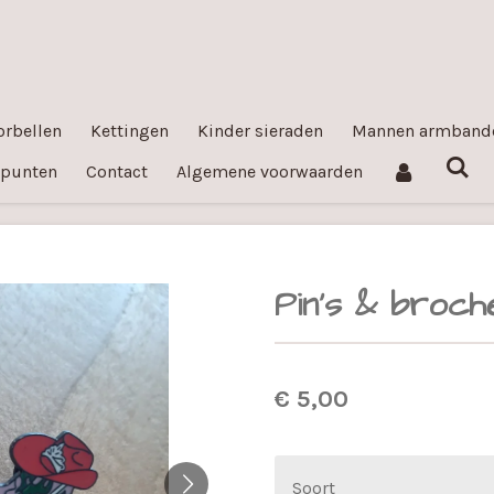
orbellen
Kettingen
Kinder sieraden
Mannen armband
ppunten
Contact
Algemene voorwaarden
Pin's & broch
€ 5,00
Soort