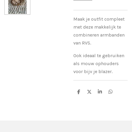
Maak je outfit compleet
met deze makkelijk te
combineren armbanden
van RVS.
Ook ideaal te gebruiken
als mouw ophouders
voor bijv je blazer.
D
D
S
D
e
e
h
e
l
e
a
l
e
l
r
e
n
e
n