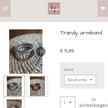
Ga
direct
naar
de
Trendy armband
hoofdinhoud
€ 11,95
Soort
In
winkelwagen