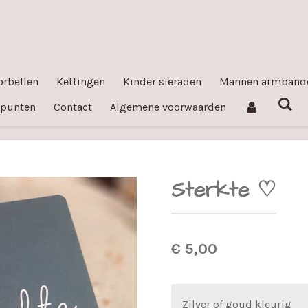
orbellen
Kettingen
Kinder sieraden
Mannen armband
ppunten
Contact
Algemene voorwaarden
Sterkte ♡
€ 5,00
Zilver of goud kleurig