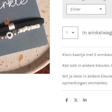
In winkelwa
Klein kaartje met 2 armban
Kan ook in andere kleuren. 
Wil je deze in andere kleure
opmerkingen vermelden.
D
D
S
e
e
h
l
e
a