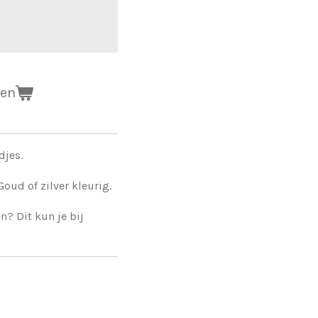
gen
djes.
Goud of zilver kleurig.
n? Dit kun je bij