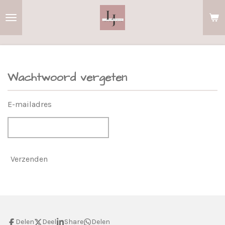
Ga
direct
naar
de
hoofdinhoud
Wachtwoord vergeten
E-mailadres
Verzenden
Delen
Deel
Share
Delen