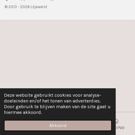
© 2013 - 2026 Liljewel.nl
Deze website gebruikt cookies voor analyse-
doeleinden en/of het tonen van advertenties.
Door gebruik te blijven maken van de site gaat u
hiermee akkoord.
Akkoord
E-mailadres
Kaart
Instagram
WhatsApp